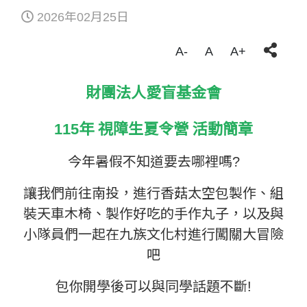
2026年02月25日
A-
A
A+
財團法人愛盲基金會
115
年
視障生夏令營
活動簡章
今年暑假不知道要去哪裡嗎
?
讓我們前往南投，進行香菇太空包製作、組
裝天車木椅、製作好吃的手作丸子，以及與
小隊員們一起在九族文化村進行闖關大冒險
吧
包你開學後可以與同學話題不斷
!