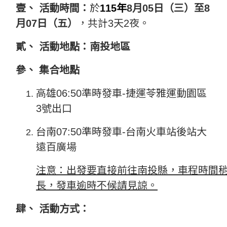
壹、 活動時間：
於
115
年
8
月05日（三）至8
月07日（五）
，共計
3
天
2
夜。
貳、 活動地點：
南投地區
參、 集合地點
高雄
06:50
準時發車
-
捷運苓雅運動園區
3
號出口
台南
07:50
準時發車
-
台南火車站後站大
遠百廣場
注意：出發要直接前往南投縣，車程時間
長，發車逾時不候請見諒。
肆、 活動方式：