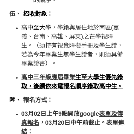
伍、
招收對象：
高中至大學
，學籍與居住地於南區
(
嘉
義、台南、高雄、屏東
)
之在學視障
生。（須持有視覺障礙手冊及學生證，
若為今年畢業生無學生證者，則須具備
畢業證書）。
高中三年級應屆畢業
生至大學生優先錄
取，後續依來電報名順序錄取高中生。
陸、
報名方式：
03
月
02
日上午
9
點開放
google
表單及傳
真報名
，
03
月
20
日中午前截止。表單連
結：