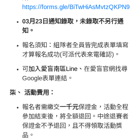
https://forms.gle/BiTwHiAsMvtzQKPN9
03
月
23
日通知錄取，
未錄取不另行通
知。
報名須知：組隊者全員皆完成表單填寫
才算報名成功(可派代表來電確認)。
可
加入愛盲南區Line、
在愛盲官網找尋
Google表單連結。
柒、
活動費用：
報名者需繳交
一千元
保證金，活動全程
參加結束後，將全額退回。中途退賽者
保證金不予退回，且不得領取活動獎
品。