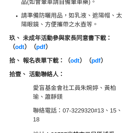
品
(
如會暈車請自備暈車藥
)
。
請準備防曬用品，如乳液、遮陽帽、太
陽眼鏡、方便攜帶之水壺等。
玖、 未成年活動參與家長同意書下載：
（
odt
）（
pdf
）
拾、 報名表單下載：（
odt
）（
pdf
）
拾壹、 活動聯絡人：
愛盲基金會社工員朱婉婷
、黃柏
瑜
、蕭靜鎂
聯絡電話：07-3229320#13、15、
18