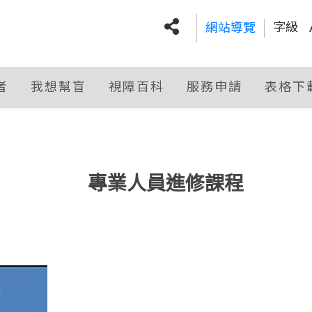
字級
網站導覽
:::
社群分享
者
我想幫盲
視障百科
服務申請
表格下
專業人員進修課程
:::