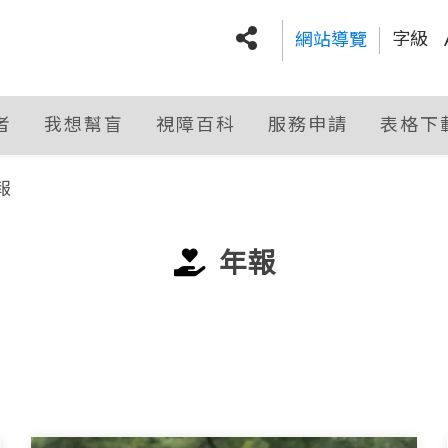
字級
網站導覽
:::
社群分享
者
我想幫盲
視障百科
服務申請
表格下
報
年報