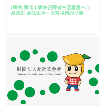
(廣慈)臺北市廣慈視障者生活重建中心
品茶班 品味生活，與茶相遇的早晨