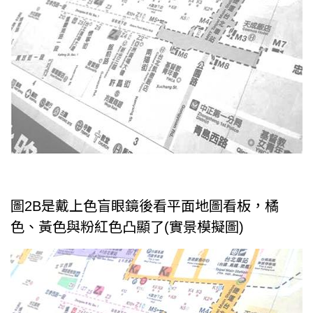
圖2B是戴上色盲眼鏡後看平面地圖看板，橘
色、黃色與粉紅色凸顯了(實景模擬圖)