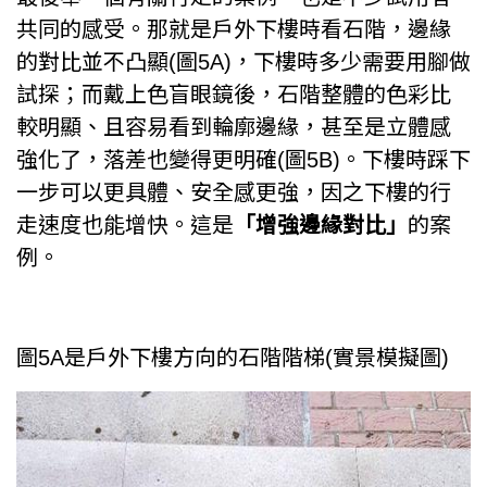
共同的感受。那就是戶外下樓時看石階，邊緣
的對比並不凸顯(圖5A)，下樓時多少需要用腳做
試探；而戴上色盲眼鏡後，石階整體的色彩比
較明顯、且容易看到輪廓邊緣，甚至是立體感
強化了，落差也變得更明確(圖5B)。下樓時踩下
一步可以更具體、安全感更強，因之下樓的行
走速度也能增快。這是
「增強邊緣對比」
的案
例。
圖5A是戶外下樓方向的石階階梯(實景模擬圖)