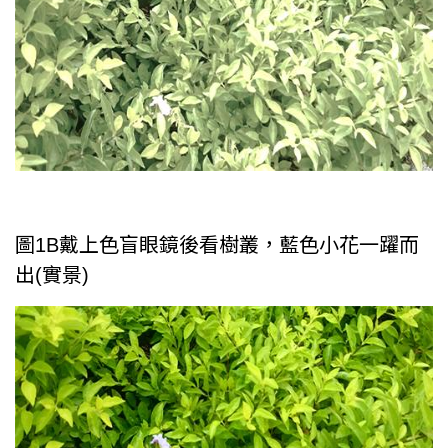
圖1B戴上色盲眼鏡後看樹叢，藍色小花一躍而
出(實景)