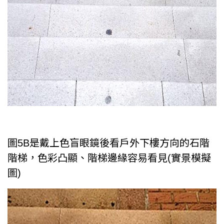
圖5B是戴上色盲眼鏡後看戶外下樓方向的石階
階梯，色彩凸顯、階梯邊緣容易看見(實景模擬
圖)