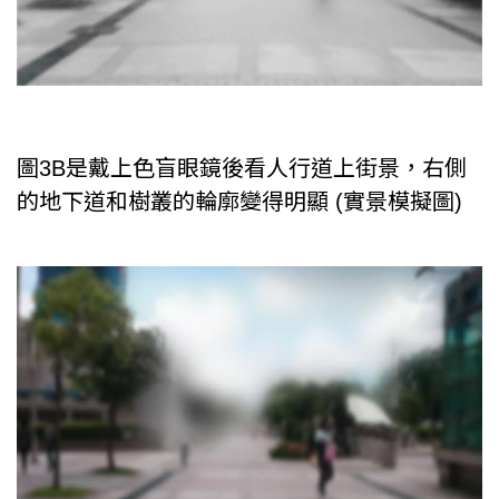
圖3B是戴上色盲眼鏡後看人行道上街景，右側
的地下道和樹叢的輪廓變得明顯 (實景模擬圖)