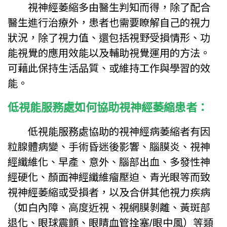
視神經萎縮多由醫生判知而得，除了配合
醫生進行治療外，患者也需要瞭解自己的視力
狀況，除了視力值、還包括視野受損情形、功
能視覺的應用效能以及輔助視覺運用的方法。
可藉此保持生活品質、或維持工作與學習的效
能。
低視能服務處如何協助視神經萎縮患者：
低視能服務處協助的視神經病萎縮者有因
粒腺體病變、手術昏迷後影響、腦膜炎、視神
經纖維化、早產、意外、腦部出血、多發性神
經硬化、顏面神經纖維瘤壓迫、青光眼等而致
視神經萎縮或受損者，以及合併其他視力疾病
（如白內障、高度近視、視網膜剝離、黃斑部
退化、眼球震顫、眼睛血管拴塞/眼中風）等類