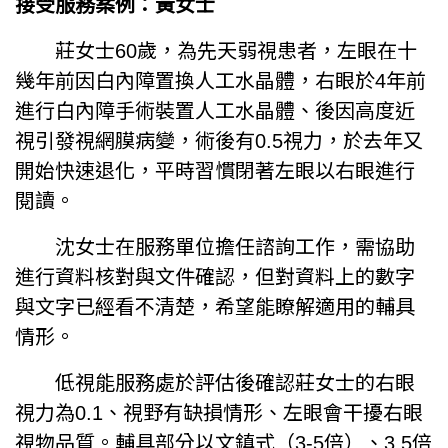
接受服務案例：黃女士
莊女士60歲，為先天弱視患者，左眼在十
幾年前因白內障置換人工水晶體，右眼於4年前
進行白內障手術裝置人工水晶體、後因高度近
視引發視網膜病變，術後有0.5視力，於去年又
開始快速退化，平時習慣閉著左眼以右眼進行
閱讀。
沈女士在服務單位擔任諮詢工作，需協助
進行資料核對與文件確認，但對資料上的數字
與文字已經看不清楚，希望能瞭解適用的輔具
情形。
低視能服務處於評估後確認莊女士的右眼
視力為0.1、視野有缺損情形、左眼會干擾右眼
視物品質。輔具部分以文鎮式（3-5倍）、3.5倍