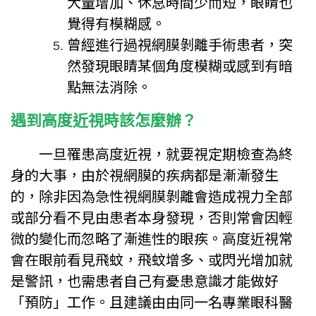
大量增加、休息時間少而短，眼睛也
覺得有模糊感。
曾經進行過視網膜剝離手術患者，突
然發現眼睛某個角度模糊或感到有暗
點無法消除。
遇到高度近視時該怎麼辦？
一旦罹患高度近視，就要視定期檢查為終
身的大事，由於視網膜的疾病都是漸漸發生
的，除非因為急性視網膜剝離會造成視力全部
或部分看不見由患者本身發現，否則常會因輕
微的變化而忽略了漸進性的眼疾。高度近視常
會在眼前看見飛蚊，飛蚊增多、或閃光增加就
是警訊，也需患者自己有憂患意識才能做好
「預防」工作。且建議由由同一名專業眼科醫