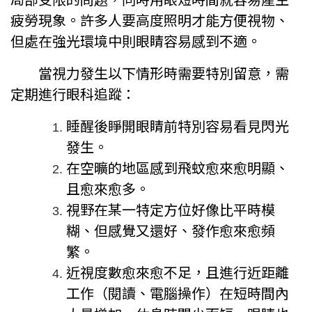
疲勞現象。許多人要高度照明才能方便視物、
但處在強光環境中則眼睛容易感到不適。
當視力發生以下情形時需要特別留意，需
定期進行眼科追蹤：
睡醒後睜開眼睛前特別容易看見閃光
發生。
在空曠的地區感到飛蚊愈來愈明顯、
且愈來愈多。
視野在某一特定方位好像比平時模
糊、但感覺又還好、發作愈來愈頻
繁。
近視度數愈來愈不足，且進行近距離
工作（閱讀、電腦操作）在短時間內