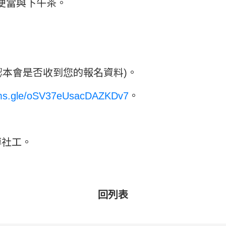
便當與下午茶。
認本會是否收到您的報名資料)。
orms.gle/oSV37eUsacDAZKDv7
。
8傅社工。
回列表