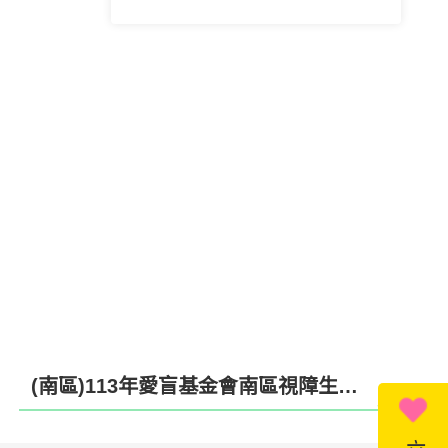
(南區)113年愛盲基金會南區視障生親子遊: 參觀動物園並體驗濱海自然生態 入住北台灣最大親子飯店~新竹煙波休閒度假之旅