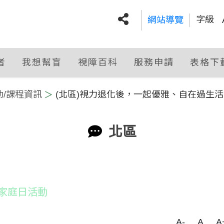
字級
網站導覽
:::
社群分享
者
我想幫盲
視障百科
服務申請
表格下
動/課程資訊
(北區)視力退化後，一起優雅、自在過生活
北區
 家庭日活動
A-
A
A