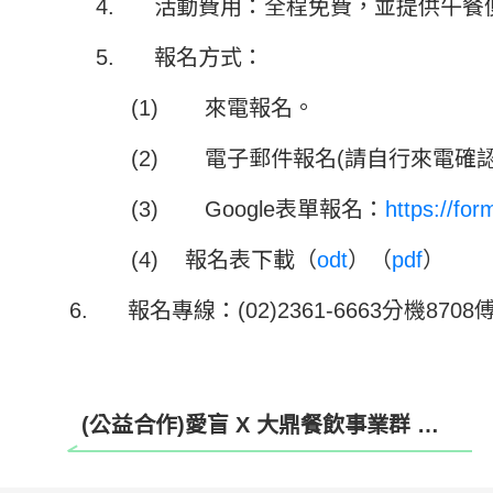
4. 活動費用：全程免費，並提供午餐
5. 報名方式：
(1) 來電報名。
(2) 電子郵件報名(請自行來電確
(3) Google表單報名：
https://f
(4)
報名表下載（
odt
）（
pdf
）
6.
報名專線：(02)2361-6663分機870
(公益合作)愛盲 X 大鼎餐飲事業群 —— 「視界同行，為EYE而走」公益健走活動