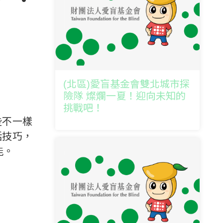
社群分享
(北區)愛盲基金會雙北城市探
險隊 燦爛一夏！迎向未知的
挑戰吧！
些不一樣
活技巧，
能。