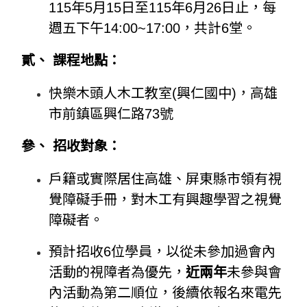
115年5月15日至115年6月26日止，每
週五下午14:00~17:00，共計6堂。
貳、 課程地點：
快樂木頭人木工教室(興仁國中)，高雄
市前鎮區興仁路73號
參、 招收對象：
戶籍或實際居住高雄、屏東縣市領有視
覺障礙手冊，對木工有興趣學習之
視覺
障礙者。
預計招收6位學員，以從未參加過會內
活動的視障者為優先，
近兩年
未參
與會
內活動為第二順位，後續依報名來電先