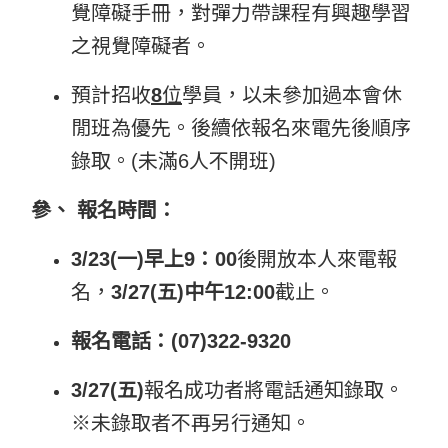
覺障礙手冊，
對彈力帶課程有興趣學習
之視覺障礙者。
預計招收
8
位
學員，以未參加過本會休
閒班為優先。後續依報名來電先後順序
錄取。(未滿6人不開班)
參、 報名時間：
3/23(
一)早上9：00
後開放本人來電報
名，
3/27(五)中午12:00
截止。
報名電話：(07)322-9320
3/27(
五)
報名成功者將電話通知錄取。
※未錄取者不再另行通知。