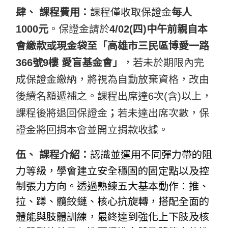
肆、
課程費用：
課程僅收取保證金
每人
1000元
。保證金請於
4/02(四)中午前親自本
會繳款或現金袋至「高雄市三民區博愛一路
366號9樓 愛盲基金會」
，若未於期限內完
成保證金繳納，將視為自動放棄資格，改由
後續名額遞補之。課程出席達6次(含)以上，
課程後將退回保證金
；
若未達出席次數，保
證金將回捐本會並開立捐款收據。
伍、
課程介紹
：
認識並運用不同彈力帶的阻
力等級，學會建立安全穩固的固定點以及控
制張力方向。透過熟練五大基本動作：推、
拉、蹲、髖鉸鏈、核心抗旋轉，搭配全面的
體能與肢體訓練，最終達到強化上下肢及核