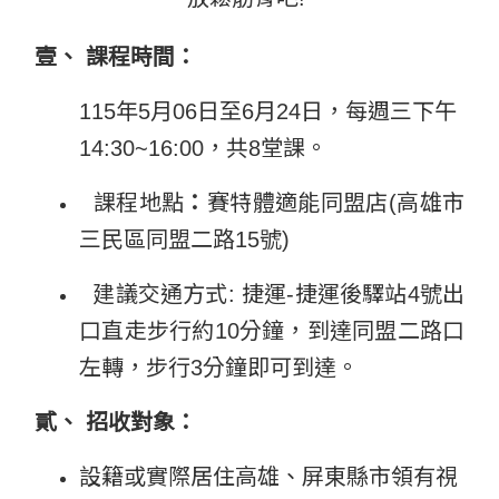
壹、 課程時間：
115
年5月06日至6月24日，每週三下午
14:30~16:00，共8堂課。
課程地點
：
賽特體適能同盟店(高雄市
三民區同盟二路15號)
建議交通方式:
捷運-捷運後驛站4號出
口直走步行約10分鐘，到達同盟二路口
左轉，
步行3分鐘即可到達。
貳、 招收對象：
設籍或實際
居住高雄、屏東縣市領有視