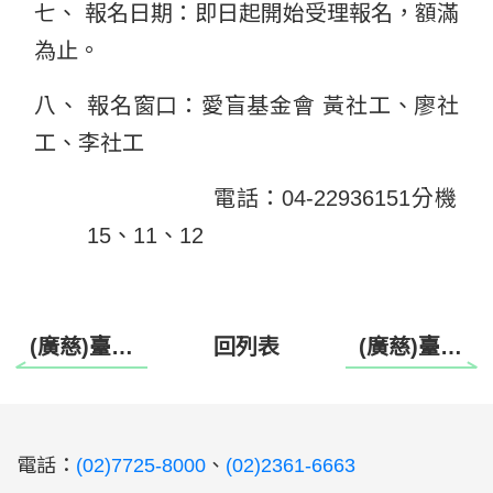
七、 報名日期：即日起開始受理報名，額滿
為止。
八、 報名窗口：愛盲基金會 黃社工、廖社
工、李社工
電話：04-22936151分機
15、11、12
(廣慈)臺北市廣慈視障者生活重建中心-擁抱健康系列講座 守護笑容，從「齒」開始
回列表
(廣慈)臺北市廣慈視障者生活重建中心 椅子瑜珈伸展班
:::
電話：
(02)7725-8000
、
(02)2361-6663