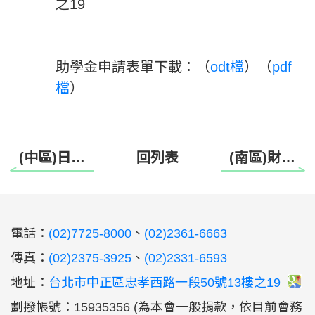
之
19
助學金申請表單下載：（
odt檔
）（
pdf
檔
）
(中區)日本太鼓體驗班
回列表
(南區)財團法人愛盲基金會 115年度台南苔球體驗班
:::
電話：
(02)7725-8000
、
(02)2361-6663
傳真：
(02)2375-3925
、
(02)2331-6593
地址：
台北市中正區忠孝西路一段50號13樓之19
劃撥帳號：15935356 (為本會一般捐款，依目前會務