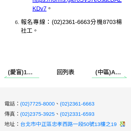
KDv7
。
報名專線：
(02)2361-6663
分機
8703
楊
社工。
(愛盲)114年視障者碩博士升學獎學金錄取名單
回列表
(中區)Android手機進階班-語音操作常用小技巧
:::
電話：
(02)7725-8000
、
(02)2361-6663
傳真：
(02)2375-3925
、
(02)2331-6593
地址：
台北市中正區忠孝西路一段50號13樓之19