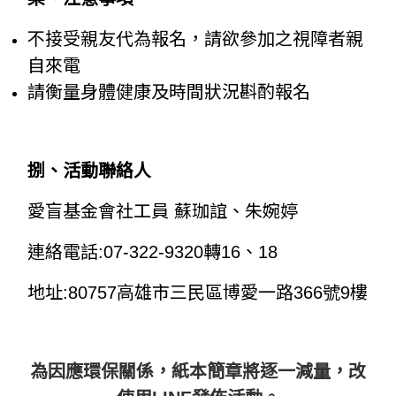
不接受親友代為報名，請欲參加之視障者親
自來電
請衡量身體健康及時間狀況斟酌報名
捌
、活動聯絡人
愛盲基金會社工員 蘇珈誼、朱婉婷
連絡電話:07-322-9320轉16、18
地址
:80757
高雄市三民區博愛一路
366
號
9
樓
為因應環保關係，紙本簡章將逐一減量，改